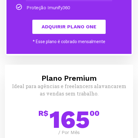
Proteção Imunify360
ADQUIRIR PLANO ONE
* Esse plano é cobrado mensalmente
Plano Premium
Ideal para agências e freelancers alavancarem
as vendas sem trabalho.
165
R$
00
/ Por Mês